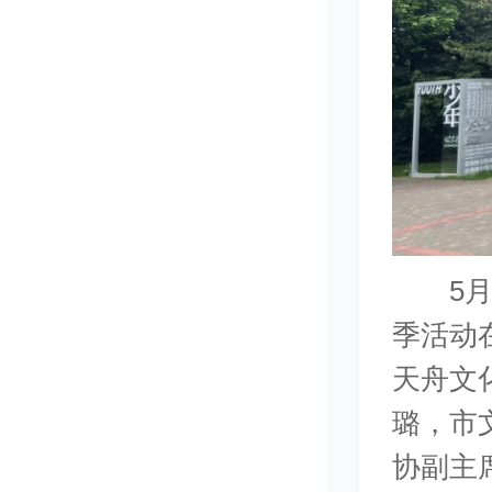
5月2
季活动
天舟文
璐，市
协副主